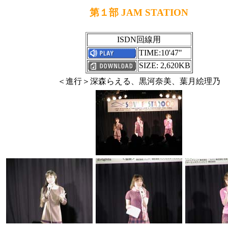
第１部 JAM STATION
ISDN回線用
TIME:10'47"
SIZE: 2,620KB
＜進行＞深森らえる、黒河奈美、葉月絵理乃